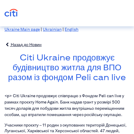
Ukraine Main page
|
Ukrainian
|
English
Назад до Новин
Citi Ukraine продовжує
будівництво житла для ВПО
разом із фондом Peli can live
<p> Citi Ukraine продовжує співпрацю з Фондом Peli can live у
рамках проєкту Home Again. Банк надав грант у розмірі 500
тисяч доларів для побудови житла внутрішньо переміщенним
особам, що втратили помешкання через російську окупацію.
Учасники проєкту – 11 родин з окупованих територій Донецької,
Луганської, Харківської та Херсонської областей. 47 людей,