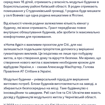
серед яких 16 дітей, отримають у власність модульні будинки в
Бориспільському районі Київській області. 9 родин отримають
помешкання у Студениківський громаді, 1 родина буде мешкати
у селі Вовчків і ще одна родина мешкатиме в Яготині.
Від кількості членів родини залежатиме кількість кімнат у
будинку, які вони отримають. Грант передбачає повне
внутрішнє облаштування будинків, аби зробити їх максимально
комфортними для проживання.
«Home Again є важливим проєктом для Citi, для нас
залишається подальшим пріорітетом допомога у вирішенні
гуманітарних викликів. Ця ініціатива не лише про побудову
житла, а про створення дому та відчуття безпеки. Ми віримо, що
створення нового житла є важливим необхідним кроком для
відбудови України,» - сказав Александр МакУортер, Голова
Правління АТ Сітібанк в Україні.
Модульні будинки – універсальний підхід для вирішення
житлових потреб. Блоки будинків виготовляються на заводі, а
збираються безпосередньо на місці. Таке будівництво є
інноваційним та швидким. Peli can live та Сiti Ukraine вже мають
досвід у будівництві модульного житла у Чернігівській області.