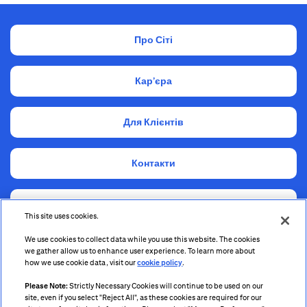
Про Сіті
Кар’єра
Для Клієнтів
Контакти
Комплаєнс
This site uses cookies.
We use cookies to collect data while you use this website. The cookies
Інформація для акціонерів та стейкхолдерів
we gather allow us to enhance user experience. To learn more about
how we use cookie data, visit our
cookie policy
.
Please Note:
Strictly Necessary Cookies will continue to be used on our
site, even if you select "Reject All", as these cookies are required for our