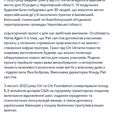
У 2023 році завдяки гранту від Citi Ukraine вдалось відновити
житло для 10 родин у Чернігівській області. 10 модульних
будинків були побудовані для 30 людей, що втратили житло
через військові дії у 9 населених пунктах в Іванівський,
Киїнський, Ічнянський та Новобілоуський об’єднаних
територіальних громадах Чернігівської області.
«Цьогорічний проєкт є для нас амбітним викликом. Особливість
Home Again II в тому, що Peli can live допомогав учасникам
проєкту у питаннях отримання прав власності на землю і
створення інфраструктури. Грант від Citi Ukraine повністю
покриває виготовлення будиків, що значно полегшує
облаштування нового житла для наших учасників. Родини
проєкту пройшли через важкі випробування і з нетерпінням
чекають можливості розпочати нове життя у власному домі,»
-підкреслила Яна Боброва, Виконавча директорка Фонду Peli
can live.
З лютого 2022 року Citi та Citi Foundation пожертвували понад
6,5 мільйонів доларів США на підтримку гуманітарних ініціатив,
включаючи відновлення шкіл, надання юридичних та
психологічних консультацій жінкам, а також допомогу
українським біженцям у пошуку безпечних притулків в інших
країнах.