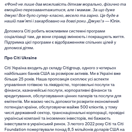
«Фонд не лише дав можливість діткам морально, фізично та
емоційно перезавантажитися, але і мамам. За що дуже
дякую! Все було супер-класно, весело та гарно. Це буде в
нашій памʼяті і закарбовано на довгі роки. Дякую!»
— Юлія.
Допомога Citi робить можливими системні програми
соціалізації там, де вони справді змінюють і покращують життя.
Підтримка цієї програми є відображенням спільних цілей у
допомозі дітям.
Про Citi Ukraine
Citi Україна входить до складу Citigroup, одного з чотирьох
найбільших банків США за розміром активів. Ми в Україні вже
більше 25 років. Наша пропозиція охоплює усі аспекти
управління готівкою та ліквідністю, торговельні послуги та
фінанси, казначейські послуги, корпоративні фінанси та
кредитування, обслуговування цінних паперів та послуги для
емітентів. Ми маємо честь допомогти розкрити економічний
потенціал країни, обслуговуючи майже 500 клієнтів, у тому
числі державний сектор, транснаціональні корпорації, провідні
українські компанії та іноземних інвесторів, які бажають
інвестувати в український ринок. З лютого 2022 року Citi та Citi
Foundation пожертвували понад 8,5 мільйонів доларів США на