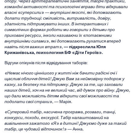
опору. Через арттерапевтичні заняття, творчі практики,
командні активності та психологічні вправи діти відкривали
власні «суперсили» — внутрішні якості, які допомагають
долати труднощі: сміливість, витривалість, довіру,
здатність підтримувати інших. В інтерактивних і
символічних формах роботи ми говорили з дітьми про
приховані ресурси, інколи називаючи їх «потаємними
внутрішніми силами», які допомагають рухатися вперед
навіть після важких втрат»,
— підкреслила Юля
Крижанівська, психологиня БФ «Діти Героїв».
Відгуки опікунів після відвідування таборів:
«Немає нічого ціннішого у житті ніж бачити радісні очі і
щасливі обличчя дітей! Дякую Вам за неймовірну подорож у
казку, за безпеку та підтримку. Дякую за те, що заховали
наших дітей, хоч на не великий час, від думок про війну. Дякую,
що дали можливість дітям відкрити свої можливості та
подолати свої страхи»,
— Марія.
«Суперовий табір, насичена програма, розваги, танці,
конкурси, походи, екскурсії. Табір налаштований на
вивільнення зажатого «Я» в дитині! Дякуємо дуже за такий
табір, це чудовий відпочинок!»
— Анна.