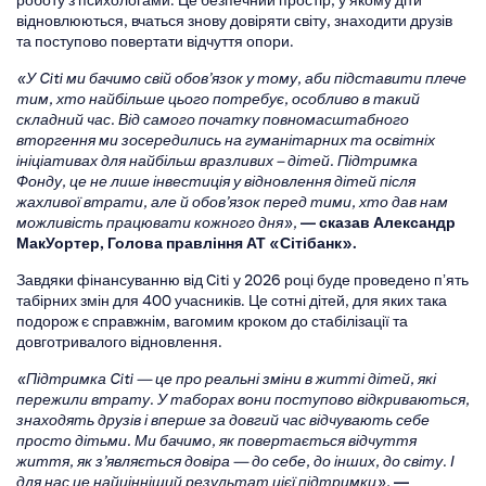
роботу з психологами. Це безпечний простір, у якому діти
відновлюються, вчаться знову довіряти світу, знаходити друзів
та поступово повертати відчуття опори.
«У Citi ми бачимо свій обов’язок у тому, аби підставити плече
тим, хто найбільше цього потребує, особливо в такий
складний час. Від самого початку повномасштабного
вторгення ми зосередились на гуманітарних та освітніх
ініціативах для найбільш вразливих – дітей. Підтримка
Фонду, це не лише інвестиція у відновлення дітей після
жахливої втрати, але й обов’язок перед тими, хто дав нам
можливість працювати кожного дня»,
— сказав Александр
МакУортер, Голова правління АТ «Сітібанк».
Завдяки фінансуванню від Citi у 2026 році буде проведено пʼять
табірних змін для 400 учасників. Це сотні дітей, для яких така
подорож є справжнім, вагомим кроком до стабілізації та
довготривалого відновлення.
«Підтримка Citi — це про реальні зміни в житті дітей, які
пережили втрату. У таборах вони поступово відкриваються,
знаходять друзів і вперше за довгий час відчувають себе
просто дітьми. Ми бачимо, як повертається відчуття
життя, як з’являється довіра — до себе, до інших, до світу. І
для нас це найцінніший результат цієї підтримки»,
—