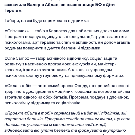
зазначила Валерія Абдал, співзасновниця БФ «Діти
Героїв».
Табори, на які буде спрямована підтримка:
«Світлячок» — табір в Карпатах для найменших діток з мамами.
Програма поєднує індивідуальні консультації, групові заняття з
психологами, арт терапію та спільні активності, які допомагають
родинам повернути відчуття безпеки й підтримки.
«One Camp» — табір активного відпочинку, соціалізації та
розвитку з насиченою програмою: екскурсіями, майстер-
класами, іграми та змаганнями. А також, зі супроводом
психологів фонду у груповому та індивідуальному форматах.
«Сила в тобі» — авторський проєкт Фонду, створений на основі
трирічного дослідження емоційних і соціальних потреб дітей, які
втратили одного чи обох батьків. Програма поєднує відпочинок,
психологічну підтримку та соціалізацію.
«Проект «Сила в тобі» спрямований на дітей і підлітків, які
втратили батьків. Програма складена таким чином, що вона
допомагає учасникам м’яко проживати свої емоції,
відновлювати відчуття безпеки та формувати внутрішню