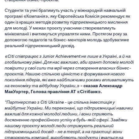
Студенти та учні братимуть участь у міжнародній навчальній
програмі «Компанія», яку Європейська Комісія рекомендує як
один із кращих методів розвитку підприємницького мислення
для молоді. У межах проєкту учасники створюватимуть
мінікомпанії і вчитимуться управляти ними. Протягом року за
допомогою педагогів та бізнес-менторів молодь здобуватиме
реальний підприємницький досвід.
«Citi співпрацює з Junior Achievement не лише в Україні, а й на
глобальному рівні. Для нас важливо, аби грант допоміг молоді
повірити у свої сили та мрії через створення власних бізнес-
проєктів. Нашою спільною цінністю є формування нового
покоління лідерів, які вже найближчими роками впливатимуть
на економіку та відбудову України,»
- сказав Александр
МакУортер, Голова правління АТ «Сітібанк».
“Партнерство з Citi Ukraine - це спільна інвестиція у
майбутнє України. Ми переконані, що підприємницькі навички
важливі для кожної молодої людини, і вони сприяють
досягненню професійного успіху в будь-якій сфері. Завдяки
нашому проєкту молоді люди отримують реальний
підприємницький досвід - не в теорії, а на практиці: вони
створюють компанії, виробляють продукти і вчаться на