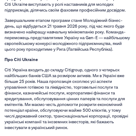
Citi Ukraine виступають у ролі наставників для молодих
підприємців, ділячись своїм фаховим професійним досвідом.
Завершальним етапом програми стане Молодіжний бізнес-
день, що відбудеться 21 травня 2026 року, під час якого буде
визначено найкращу навчальну мінікомпанію року. Команда-
переможець представлятиме Україну на Gen-E — найбільшому
європейському конкурсі молодіжного підприємництва, який
цього року проходитиме у Рига (Латвійська Республіка).
Про Citi Ukraine
Citi Україна входить до складу Citigroup, одного з чотирьох
найбільших банків США за розміром активів. Ми в Україні вже
більше 25 років. Наша пропозиція охоплює усі аспекти
управління готівкою та ліквідністю, торговельні послуги та
фінанси, казначейські послуги, корпоративні фінанси та
кредитування, обслуговування цінних паперів та послуги для
емітентів. Ми маємо честь допомогти розкрити економічний
потенціал країни, обслуговуючи майже 500 клієнтів, у тому
числі державний сектор, транснаціональні корпорації, провідні
українські компанії та іноземних інвесторів, які бажають
інвестувати в український ринок.