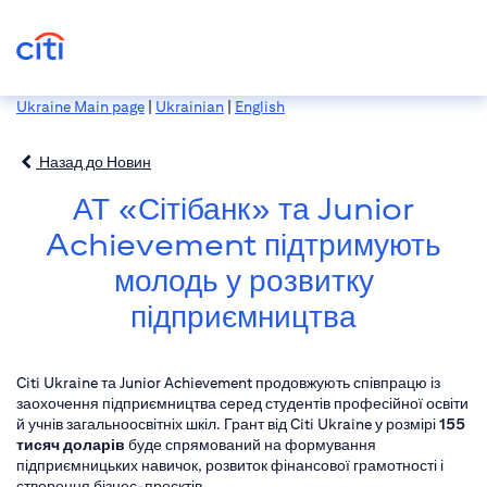
Ukraine Main page
|
Ukrainian
|
English
Назад до Новин
АТ «Сітібанк» та Junior
Achievement підтримують
молодь у розвитку
підприємництва
Citi Ukraine та Junior Achievement продовжують співпрацю із
заохочення підприємництва серед студентів професійної освіти
й учнів загальноосвітніх шкіл. Грант від Citi Ukraine у розмірі
155
тисяч доларів
буде спрямований на формування
підприємницьких навичок, розвиток фінансової грамотності і
створення бізнес-проєктів.