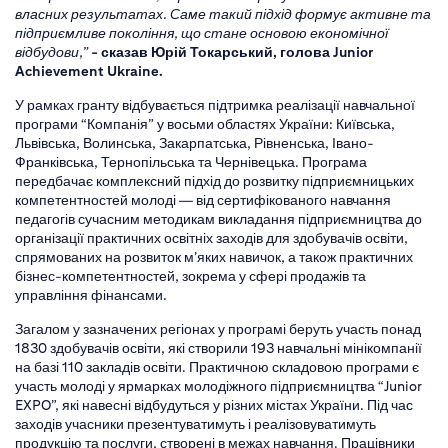
власних результатах. Саме такий підхід формує активне та
підприємливе покоління, що стане основою економічної
відбудови,”
- сказав Юрій Токарський, голова Junior
Achievement Ukraine.
У рамках гранту відбувається підтримка реалізації навчальної
програми “Компанія” у восьми областях України: Київська,
Львівська, Волинська, Закарпатська, Рівненська, Івано-
Франківська, Тернопільська та Чернівецька. Програма
передбачає комплексний підхід до розвитку підприємницьких
компетентностей молоді — від сертифікованого навчання
педагогів сучасним методикам викладання підприємництва до
організації практичних освітніх заходів для здобувачів освіти,
спрямованих на розвиток м’яких навичок, а також практичних
бізнес-компетентностей, зокрема у сфері продажів та
управління фінансами.
Загалом у зазначених регіонах у програмі беруть участь понад
1830 здобувачів освіти, які створили 193 навчальні мінікомпанії
на базі 110 закладів освіти. Практичною складовою програми є
участь молоді у ярмарках молодіжного підприємництва “Junior
EXPO”, які навесні відбудуться у різних містах України. Під час
заходів учасники презентуватимуть і реалізовуватимуть
продукцію та послуги, створені в межах навчання. Працівники